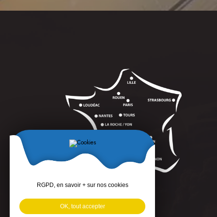
RGPD, en savoir + sur nos cookies
OK, tout accepter