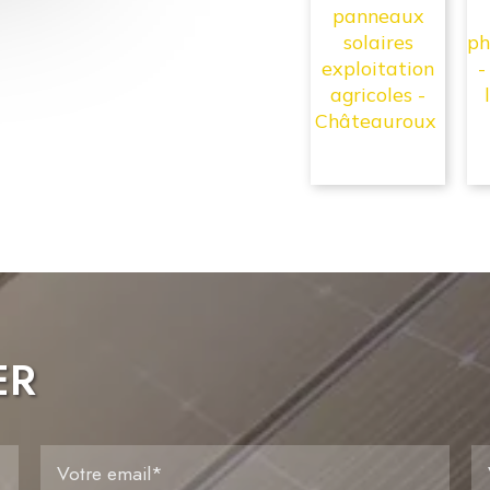
panneaux
solaires
ph
exploitation
-
agricoles -
Châteauroux
En savoir +
ER