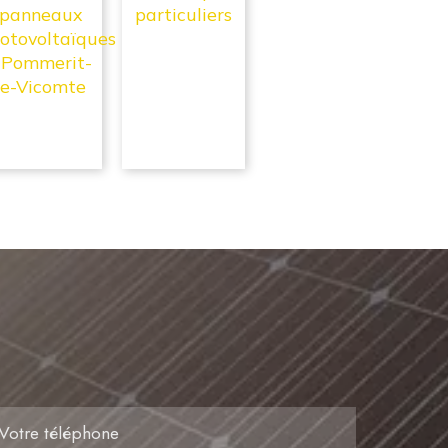
panneaux
particuliers
otovoltaïques
En savoir +
 Pommerit-
le-Vicomte
En savoir +