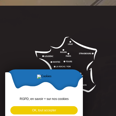
RGPD, en savoir + sur nos cookies
OK, tout accepter